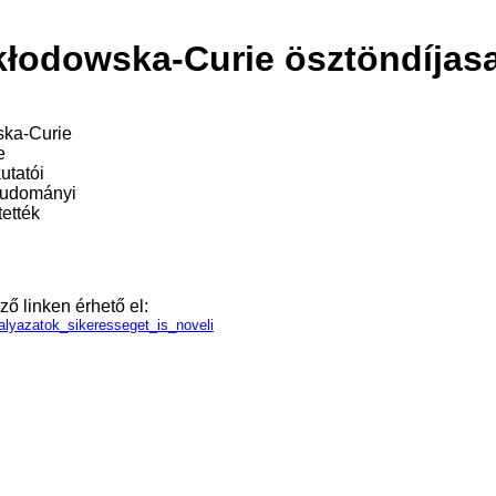
kłodowska-Curie ösztöndíjas
ska-Curie
e
utatói
gtudományi
tették
ő linken érhető el:
alyazatok_sikeresseget_is_noveli