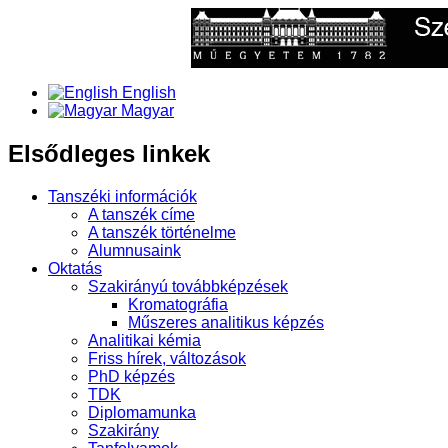
English
Magyar
Elsődleges linkek
Tanszéki információk
A tanszék címe
A tanszék történelme
Alumnusaink
Oktatás
Szakirányú továbbképzések
Kromatográfia
Műszeres analitikus képzés
Analitikai kémia
Friss hírek, változások
PhD képzés
TDK
Diplomamunka
Szakirány