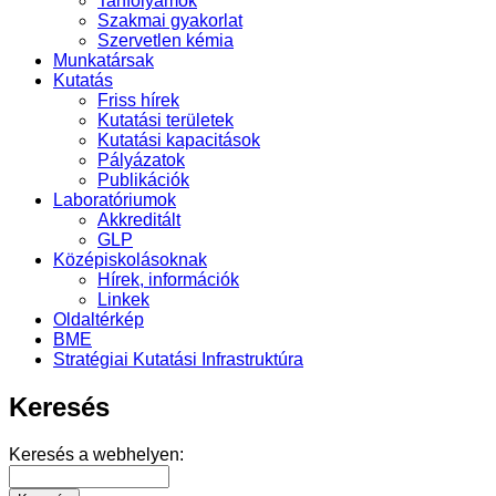
Tanfolyamok
Szakmai gyakorlat
Szervetlen kémia
Munkatársak
Kutatás
Friss hírek
Kutatási területek
Kutatási kapacitások
Pályázatok
Publikációk
Laboratóriumok
Akkreditált
GLP
Középiskolásoknak
Hírek, információk
Linkek
Oldaltérkép
BME
Stratégiai Kutatási Infrastruktúra
Keresés
Keresés a webhelyen: