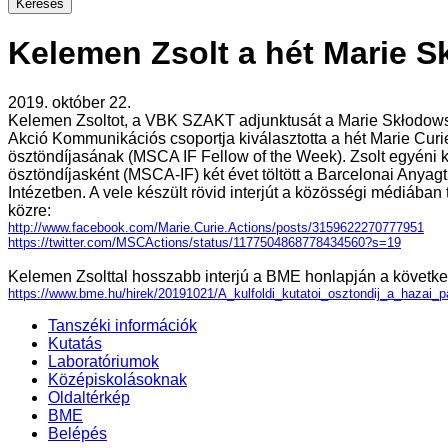
Kelemen Zsolt a hét Marie S
2019. október 22.
Kelemen Zsoltot, a VBK SZAKT adjunktusát a Marie Skłodow
Akció Kommunikációs csoportja kiválasztotta a hét Marie Curi
ösztöndíjasának (MSCA IF Fellow of the Week). Zsolt egyéni k
ösztöndíjasként (MSCA-IF) két évet töltött a Barcelonai Anya
Intézetben. A vele készült rövid interjút a közösségi médiában 
közre:
http://www.facebook.com/Marie.Curie.Actions/posts/3159622270777951
https://twitter.com/MSCActions/status/1177504868778434560?s=19
Kelemen Zsolttal hosszabb interjú a BME honlapján a következ
https://www.bme.hu/hirek/20191021/A_kulfoldi_kutatoi_osztondij_a_hazai_p
Tanszéki információk
Kutatás
Laboratóriumok
Középiskolásoknak
Oldaltérkép
BME
Belépés